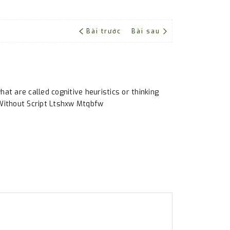
Bài trước
Bài sau
hat are called cognitive heuristics or thinking
 Without Script Ltshxw Mtqbfw