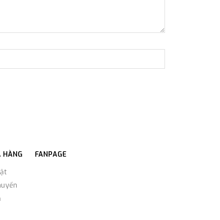
A HÀNG
FANPAGE
ật
huyển
ả