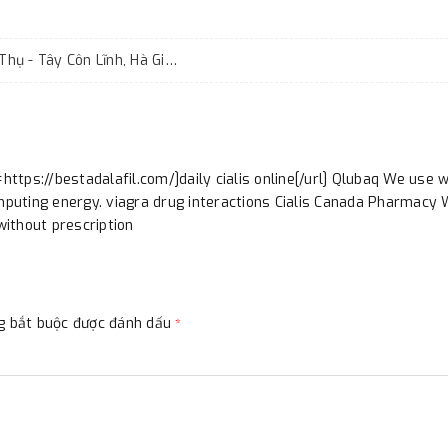
Giới thiệu về Trà Shan Tuyết Cổ Thụ - Tây Côn Lĩnh, Hà Giang?
=https://bestadalafil.com/]daily cialis online[/url] Qlubaq We use w
puting energy. viagra drug interactions Cialis Canada Pharmacy
 without prescription
ng bắt buộc được đánh dấu
*