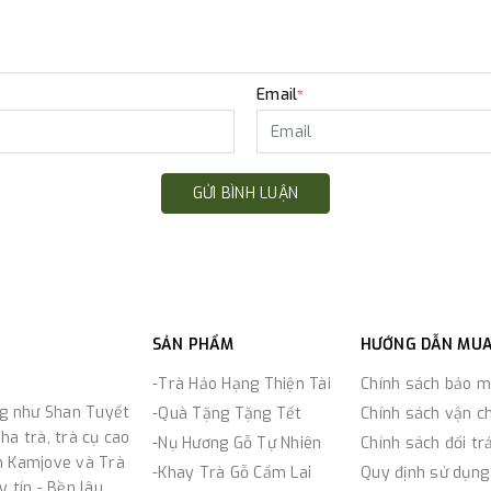
Email
*
GỬI BÌNH LUẬN
SẢN PHẨM
HƯỚNG DẪN MU
-Trà Hảo Hạng Thiện Tài
Chính sách bảo m
ng như Shan Tuyết
-Quà Tặng Tặng Tết
Chính sách vận c
ha trà, trà cụ cao
-Nụ Hương Gỗ Tự Nhiên
Chính sách đổi tr
n Kamjove và Trà
-Khay Trà Gỗ Cẩm Lai
Quy định sử dụng
 tín - Bền lâu