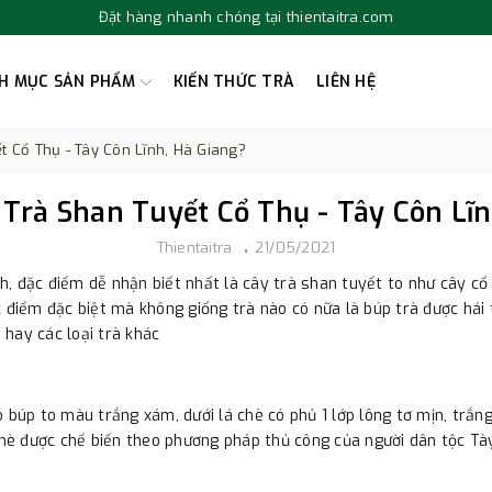
Đặt hàng nhanh chóng tại thientaitra.com
H MỤC SẢN PHẨM
KIẾN THỨC TRÀ
LIÊN HỆ
ết Cổ Thụ - Tây Côn Lĩnh, Hà Giang?
ề Trà Shan Tuyết Cổ Thụ - Tây Côn Lĩ
Thientaitra
21/05/2021
nh, đặc điểm dễ nhận biết nhất là cây trà shan tuyết to như cây c
 điểm đặc biệt mà không giống trà nào có nữa là búp trà được hái t
hay các loại trà khác
 búp to màu trắng xám, dưới lá chè có phủ 1 lớp lông tơ mịn, trắn
è được chế biến theo phương pháp thủ công của người dân tộc Tày