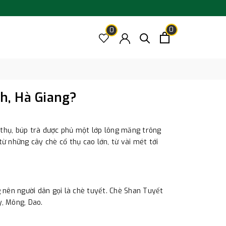
0
0
nh, Hà Giang?
ổ thụ, búp trà được phủ một lớp lông măng trông
ừ những cây chè cổ thụ cao lớn, từ vài mét tới
g nên người dân gọi là chè tuyết. Chè Shan Tuyết
, Mông, Dao.