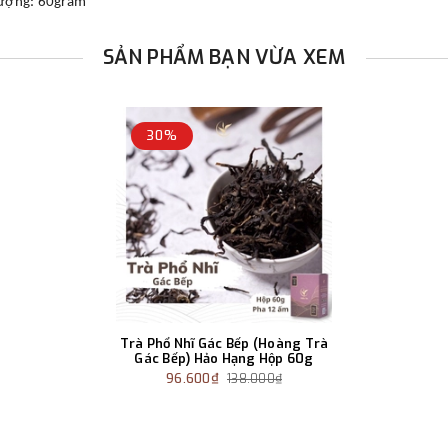
lượng: 60gram
SẢN PHẨM BẠN VỪA XEM
30%
Trà Phổ Nhĩ Gác Bếp (Hoàng Trà
Gác Bếp) Hảo Hạng Hộp 60g
96.600₫
138.000₫