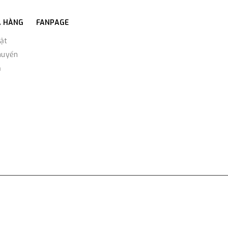
A HÀNG
FANPAGE
ật
huyển
ả