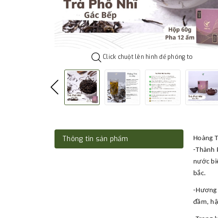
Click chuột lên hình để phóng to
Thông tin sản phẩm
Hoàng T
-Thành 
nước biể
bắc.
-Hương V
đầm, hậu