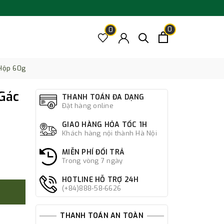
0
0
 Hộp 60g
Gác
THANH TOÁN ĐA DẠNG
Đặt hàng online
GIAO HÀNG HỎA TỐC 1H
Khách hàng nội thành Hà Nội
MIỄN PHÍ ĐỔI TRẢ
Trong vòng 7 ngày
HOTLINE HỖ TRỢ 24H
(+84)888-58-6626
THANH TOÁN AN TOÀN