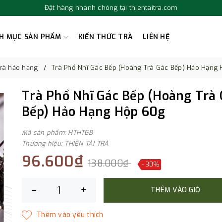
Đặt hàng nhanh chóng tại thientaitra.com
H MỤC SẢN PHẨM
KIẾN THỨC TRÀ
LIÊN HỆ
Trà hảo hạng
Trà Phổ Nhĩ Gác Bếp (Hoàng Trà Gác Bếp) Hảo Hạng
Trà Phổ Nhĩ Gác Bếp (Hoàng Trà 
Bếp) Hảo Hạng Hộp 60g
Mã sản phẩm: HTHTGB
Thương hiệu: THIỆN TÀI TRÀ
96.600₫
138.000₫
- 30%
–
+
THÊM VÀO GIỎ