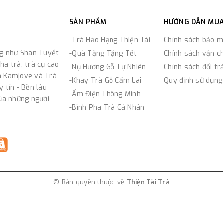
SẢN PHẨM
HƯỚNG DẪN MU
-Trà Hảo Hạng Thiện Tài
Chính sách bảo m
ng như Shan Tuyết
-Quà Tặng Tặng Tết
Chính sách vận c
ha trà, trà cụ cao
-Nụ Hương Gỗ Tự Nhiên
Chính sách đổi tr
n Kamjove và Trà
-Khay Trà Gỗ Cẩm Lai
Quy định sử dụng
 tín - Bền lâu
-Ấm Điện Thông Minh
của những người
-Bình Pha Trà Cá Nhân
© Bản quyền thuộc về
Thiện Tài Trà