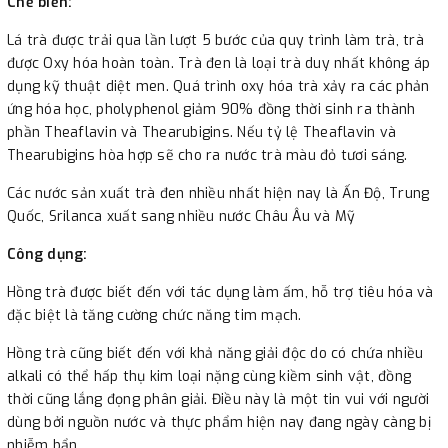
Chế biến:
Lá trà được trải qua lần lượt 5 bước của quy trình làm trà, trà
được Oxy hóa hoàn toàn. Trà đen là loại trà duy nhất không áp
dụng kỹ thuật diệt men. Quá trình oxy hóa trà xảy ra các phản
ứng hóa học, pholyphenol giảm 90% đồng thời sinh ra thành
phần Theaflavin và Thearubigins. Nếu tỷ lệ Theaflavin và
Thearubigins hòa hợp sẽ cho ra nước trà màu đỏ tươi sáng.
Các nước sản xuất trà đen nhiều nhất hiện nay là Ấn Độ, Trung
Quốc, Srilanca xuất sang nhiều nước Châu Âu và Mỹ
Công dụng:
Hồng trà được biết đến với tác dụng làm ấm, hỗ trợ tiêu hóa và
đặc biệt là tăng cường chức năng tim mạch.
Hồng trà cũng biết đến với khả năng giải độc do có chứa nhiều
alkali có thể hấp thụ kim loại nặng cùng kiềm sinh vật, đồng
thời cũng lắng đọng phân giải. Điều này là một tin vui với người
dùng bởi nguồn nước và thực phẩm hiện nay đang ngày càng bị
nhiễm bẩn.