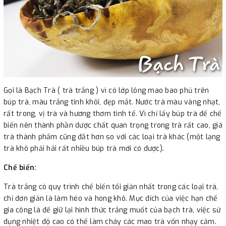
Gọi là Bạch Trà ( trà trắng ) vì có lớp lông mao bao phủ trên
búp trà, màu trắng tinh khôi, đẹp mắt. Nước trà màu vàng nhạt,
rất trong, vị trà và hương thơm tinh tế. Vì chỉ lấy búp trà để chế
biến nên thành phần dược chất quan trọng trong trà rất cao, giá
trà thành phẩm cũng đắt hơn so với các loại trà khác (một lạng
trà khô phải hái rất nhiều búp trà mới có được).
Chế biến:
Trà trắng có quy trình chế biến tối giản nhất trong các loại trà,
chỉ đơn giản là làm héo và hong khô. Mục đích của việc hạn chế
gia công là để giữ lại hình thức trắng muốt của bạch trà, việc sử
dụng nhiệt độ cao có thể làm cháy các mao trà vốn nhạy cảm.