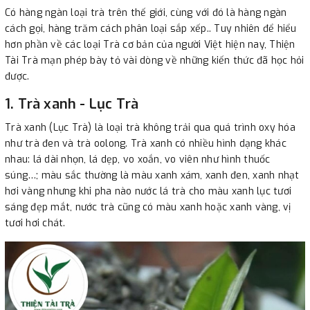
Có hàng ngàn loại trà trên thế giới, cùng với đó là hàng ngàn
cách gọi, hàng trăm cách phân loại sắp xếp.. Tuy nhiên để hiểu
hơn phần về các loại Trà cơ bản của người Việt hiện nay, Thiện
Tài Trà mạn phép bày tỏ vài dòng về những kiến thức đã học hỏi
được.
1. Trà xanh - Lục Trà
Trà xanh (Lục Trà) là loại trà không trải qua quá trình oxy hóa
như trà đen và trà oolong. Trà xanh có nhiều hình dạng khác
nhau: lá dài nhọn, lá dẹp, vo xoắn, vo viên như hình thuốc
súng…; màu sắc thường là màu xanh xám, xanh đen, xanh nhạt
hơi vàng nhưng khi pha nào nước lá trà cho màu xanh lục tươi
sáng đẹp mắt, nước trà cũng có màu xanh hoặc xanh vàng, vị
tươi hơi chát.