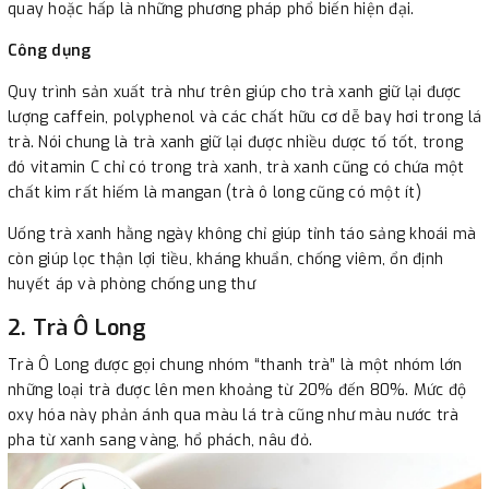
quay hoặc hấp là những phương pháp phổ biến hiện đại.
Công dụng
Quy trình sản xuất trà như trên giúp cho trà xanh giữ lại được
lượng caffein, polyphenol và các chất hữu cơ dễ bay hơi trong lá
trà. Nói chung là trà xanh giữ lại được nhiều dược tố tốt, trong
đó vitamin C chỉ có trong trà xanh, trà xanh cũng có chứa một
chất kim rất hiếm là mangan (trà ô long cũng có một ít)
Uống trà xanh hằng ngày không chỉ giúp tỉnh táo sảng khoái mà
còn giúp lọc thận lợi tiều, kháng khuẩn, chống viêm, ổn định
huyết áp và phòng chống ung thư
2. Trà Ô Long
Trà Ô Long được gọi chung nhóm “thanh trà” là một nhóm lớn
những loại trà được lên men khoảng từ 20% đến 80%. Mức độ
oxy hóa này phản ánh qua màu lá trà cũng như màu nước trà
pha từ xanh sang vàng, hổ phách, nâu đỏ.