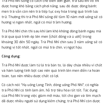
Trà Phổ Nhĩ sống có cách chế biến đơn giản, trà sau khi vò thì
được hong khô bằng cách phơi nắng, sau đó được đóng bánh;
men trà vẫn còn nên trà tiếp tục oxy hóa trong quá trình lưu
trữ. Thường thì trà Phổ Nhĩ sống để tầm 10 năm mới uống sẽ có
hương vị ngon nhất, ngửi có mùi trầm hương.
Trà Phổ Nhĩ chín thì sau khi làm khô không đóng bánh ngay mà
trải qua quá trình ép lên men (chất đống và ủ ướt) trong
khoảng 30 đến 50 ngày. Trà Phổ Nhĩ chín sau 3 năm uống sẽ có
hương vị tốt nhất, ngửi có mùi trà chín, vị ngọt hậu.
Công dụng:
Trà Phổ Nhĩ được làm từ lá trà bản to, lá dày chứa nhiều vi chất
và hàm lượng tinh bột cao nên quá trình lên men diễn ra hoàn
toàn, tạo nên nhiều dược chất có lợi.
Có cách nói: “Hạ uống Long Tĩnh, đông uống Phổ Nhĩ”, có nghĩa
trà Phổ Nhĩ có tính làm ấm, hỗ trợ tiêu hóa rất tốt. Tác dụng
của Phổ Nhĩ trong việc giảm mỡ máu, tốt cho gan và tim mạch
đã được nhiều người sử dụng kiểm chứng, trà Phổ Nhĩ còn được