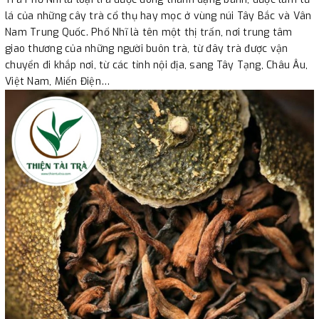
lá của những cây trà cổ thụ hay mọc ở vùng núi Tây Bắc và Vân
Nam Trung Quốc. Phổ Nhĩ là tên một thị trấn, nơi trung tâm
giao thương của những người buôn trà, từ đây trà được vận
chuyển đi khắp nơi, từ các tỉnh nội địa, sang Tây Tạng, Châu Âu,
Việt Nam, Miến Điện…