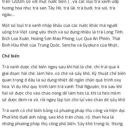
trên 1200m so với mực nước biển ) , và các loại trà xanh ướp
hương hoa như: trà sen Tây Hồ, trà lài, trà bưởi, trà sói, trà
ngâu…
Một số loại trà xanh nhập khẩu của các nước khác mà người
uống trà Việt cũng yêu thích và sử dụng nhiều là trà Long Tĩnh,
Bích Loa Xuân, Hoàng Sơn Mao Phong, Lục Qua An Phiến, Thái
Bình Hầu Khôi của Trung Quốc, Sencha và Gyokuro của Nhật..
Chế biến
Trà xanh được chế biến ngay sau khi hái lá chè, chỉ trải qua 4
giai đoạn: hái chè, làm héo, vò chè và sấy khô. Kỹ thuật chế biến
quan trọng ở đây là sử dụng nhiệt để ngăn chặn quá trình oxy
hóa. Ví dụ như quy trình làm trà xanh Thái Nguyên, trà sau khi
hái về được cho vào chảo nóng để làm héo lá, khi lá héo mềm
sẽ được đem ra vò, rồi ngay lập tức cho lại vào chảo để sấy khô
Trà xanh có chế biến bằng cả phương pháp thủ công và hiện đại.
Phơi khô dưới ánh nắng, sao khô trên chảo, rổ, than hoa là
những phương pháp thủ công phổ biến. Sấy khô trong lò, thùng