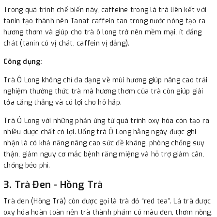
Trong quá trình chế biến này, caffeine trong lá trà liên kết với
tanin tạo thành nên Tanat caffein tan trong nước nóng tạo ra
hương thơm và giúp cho trà ô long trở nên mềm mại, ít đắng
chát (tanin có vị chát, caffein vị đắng).
Công dụng:
Trà Ô Long không chỉ đa dạng về mùi hương giúp nâng cao trải
nghiệm thưởng thức trà mà hương thơm của trà còn giúp giải
tỏa căng thẳng và có lợi cho hô hấp.
Trà Ô Long với những phản ứng từ quá trình oxy hóa còn tạo ra
nhiều dược chất có lợi. Uống trà Ô Long hằng ngày được ghi
nhận là có khả năng nâng cao sức đề kháng, phòng chống suy
thận, giảm nguy cơ mắc bệnh răng miệng và hỗ trợ giảm cân,
chống béo phì.
3. Trà Đen - Hồng Trà
​Trà đen (Hồng Trà) còn được gọi là trà đỏ “red tea”. Lá trà được
oxy hóa hoàn toàn nên trà thành phẩm có màu đen, thơm nồng,