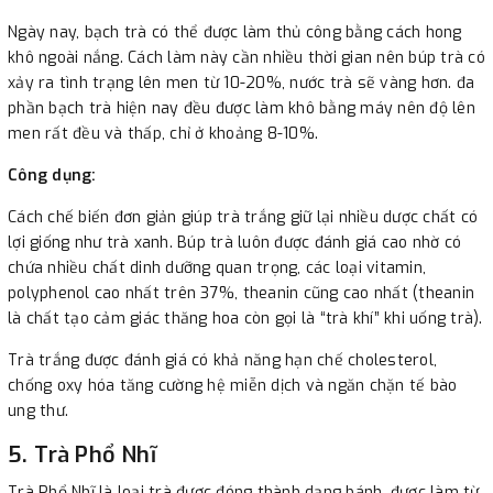
Ngày nay, bạch trà có thể được làm thủ công bằng cách hong
khô ngoài nắng. Cách làm này cần nhiều thời gian nên búp trà có
xảy ra tình trạng lên men từ 10-20%, nước trà sẽ vàng hơn. đa
phần bạch trà hiện nay đều được làm khô bằng máy nên độ lên
men rất đều và thấp, chỉ ở khoảng 8-10%.
Công dụng:
Cách chế biến đơn giản giúp trà trắng giữ lại nhiều dược chất có
lợi giống như trà xanh. Búp trà luôn được đánh giá cao nhờ có
chứa nhiều chất dinh dưỡng quan trọng, các loại vitamin,
polyphenol cao nhất trên 37%, theanin cũng cao nhất (theanin
là chất tạo cảm giác thăng hoa còn gọi là “trà khí” khi uống trà).
Trà trắng được đánh giá có khả năng hạn chế cholesterol,
chống oxy hóa tăng cường hệ miễn dịch và ngăn chặn tế bào
ung thư.
​5. Trà Phổ Nhĩ
​Trà Phổ Nhĩ là loại trà được đóng thành dạng bánh, được làm từ