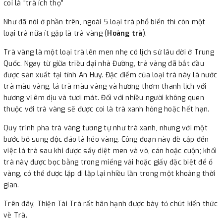
coi là “trà ích thọ”
Như đã nói ở phần trên, ngoài 5 loại trà phổ biến thì còn một
loại trà nữa ít gặp là trà vàng (
Hoàng trà
).
Trà vàng là một loại trà lên men nhẹ có lịch sử lâu đời ở Trung
Quốc. Ngay từ giữa triều đại nhà Đường, trà vàng đã bắt đầu
được sản xuất tại tỉnh An Huy. Đặc điểm của loại trà này là nước
trà màu vàng, lá trà màu vàng và hương thơm thanh lịch với
hương vị êm dịu và tươi mát. Đối với nhiều người không quen
thuộc với trà vàng sẽ được coi là trà xanh hỏng hoặc hết hạn.
Quy trình pha trà vàng tương tự như trà xanh, nhưng với một
bước bổ sung độc đáo là héo vàng. Công đoạn này đề cập đến
việc lá trà sau khi được sấy diệt men và vò, cán hoặc cuộn; khối
trà này được bọc bằng trong miếng vải hoặc giấy đặc biệt để ố
vàng, có thể được lặp đi lặp lại nhiều lần trong một khoảng thời
gian.
Trên đây, Thiện Tài Trà rất hân hạnh được bày tỏ chút kiến thức
về Trà.