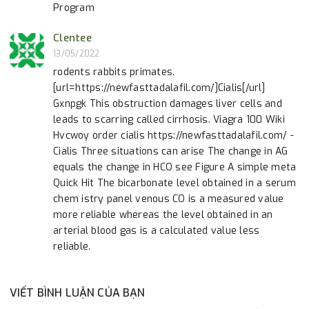
Program
Clentee
13/05/2022
rodents rabbits primates.
[url=https://newfasttadalafil.com/]Cialis[/url]
Gxnpgk This obstruction damages liver cells and
leads to scarring called cirrhosis. Viagra 100 Wiki
Hvcwoy order cialis https://newfasttadalafil.com/ -
Cialis Three situations can arise The change in AG
equals the change in HCO see Figure A simple meta
Quick Hit The bicarbonate level obtained in a serum
chem istry panel venous CO is a measured value
more reliable whereas the level obtained in an
arterial blood gas is a calculated value less
reliable.
VIẾT BÌNH LUẬN CỦA BẠN