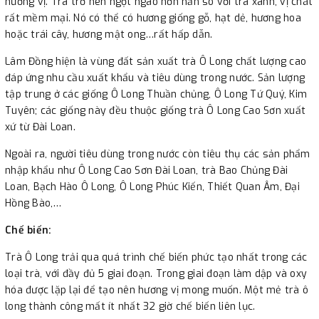
hương vị. Trà trở nên ngọt ngào hơn hẳn so với trà xanh, vị chát
rất mềm mại. Nó có thể có hương giống gỗ, hạt dẻ, hương hoa
hoặc trái cây, hương mật ong…rất hấp dẫn.
Lâm Đồng hiện là vùng đất sản xuất trà Ô Long chất lượng cao
đáp ứng nhu cầu xuất khẩu và tiêu dùng trong nước. Sản lượng
tập trung ở các giống Ô Long Thuần chủng, Ô Long Tứ Quý, Kim
Tuyên; các giống này đều thuộc giống trà Ô Long Cao Sơn xuất
xứ từ Đài Loan.
Ngoài ra, người tiêu dùng trong nước còn tiêu thụ các sản phẩm
nhập khẩu như Ô Long Cao Sơn Đài Loan, trà Bao Chủng Đài
Loan, Bạch Hào Ô Long, Ô Long Phúc Kiến, Thiết Quan Âm, Đại
Hồng Bào,…
Chế biến:
Trà Ô Long trải qua quá trình chế biến phức tạo nhất trong các
loại trà, với đầy đủ 5 giai đoạn. Trong giai đoạn làm dập và oxy
hóa được lặp lại để tạo nên hương vị mong muốn. Một mẻ trà ô
long thành công mất ít nhất 32 giờ chế biến liên lục.