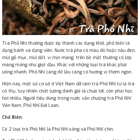
Trà Phổ Nhì thường được ép thành các dạng khối, phổ biến là
dạng bánh và dạng viên. Nước trà pha có màu đỏ hoặc nâu đen,
mùi gỗ mục, mùi đất, vị mịn màng, trên bề mặt thường có lớp
màng mỏng như giọt dầu. Khác với những loại trà khác phải
uống nhanh, Phổ Nhĩ càng để lâu càng có hương vị thơm ngon.
Hiện nay, một số cơ sở ở Việt Nam đã làm trà Phổ Nhĩ từ lá trà
cổ thụ, tuy nhiên chất lượng đánh giá là chưa tới, còn phải học
hỏi nhiều. Người tiêu dùng trong nước vẫn chuộng trà Phổ Nhĩ
Vân Nam, Phổ Nhĩ Đài Loan.
Chế Biến:
Có 2 loại trà Phổ Nhĩ là Phổ Nhĩ sống và Phổ Nhĩ chín.