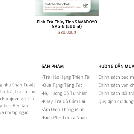
Bình Trà Thủy Tinh SAMADOYO
SAG-8 (500ml)
330.000₫
SẢN PHẨM
HƯỚNG DẪN MU
-Trà Hảo Hạng Thiện Tài
Chính sách bảo m
ng như Shan Tuyết
-Quà Tặng Tặng Tết
Chính sách vận c
ha trà, trà cụ cao
-Nụ Hương Gỗ Tự Nhiên
Chính sách đổi tr
n Kamjove và Trà
-Khay Trà Gỗ Cẩm Lai
Quy định sử dụng
 tín - Bền lâu
-Ấm Điện Thông Minh
của những người
-Bình Pha Trà Cá Nhân