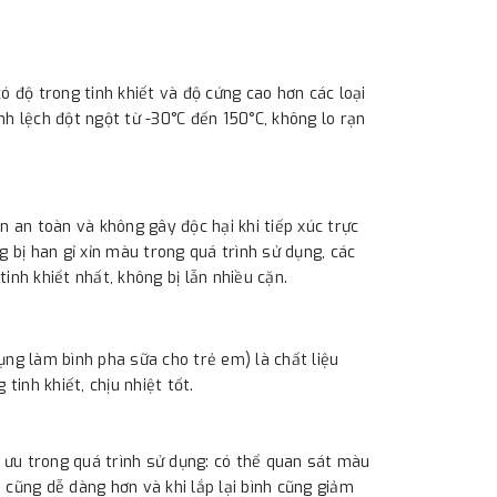
ó độ trong tinh khiết và độ cứng cao hơn các loại
nh lệch đột ngột từ -30°C đến 150°C, không lo rạn
n an toàn và không gây độc hại khi tiếp xúc trực
g bị han gỉ xỉn màu trong quá trình sử dụng, các
tinh khiết nhất, không bị lẫn nhiều cặn.
ụng làm bình pha sữa cho trẻ em) là chất liệu
tinh khiết, chịu nhiệt tốt.
i ưu trong quá trình sử dụng: có thể quan sát màu
h cũng dễ dàng hơn và khi lắp lại bình cũng giảm