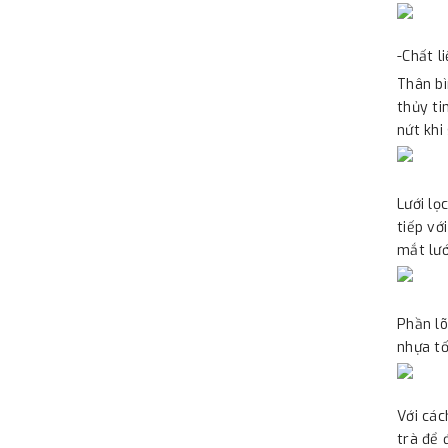
-Chất li
Thân bì
thủy ti
nứt khi
Lưới lọ
tiếp vớ
mắt lướ
Phần lõ
nhựa tố
Với các
trà để 