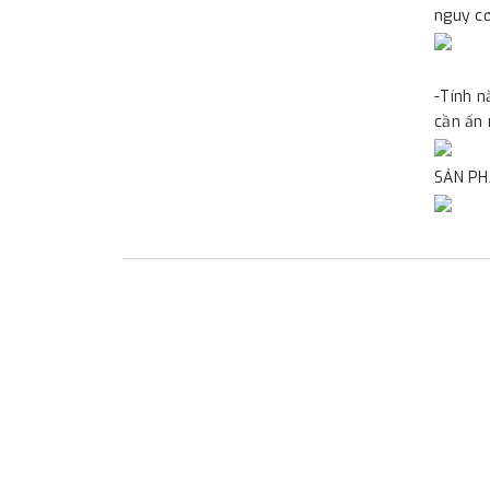
nguy cơ
-Tính n
cần ấn 
SẢN PH