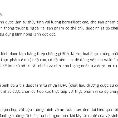
ệu:
nh được làm từ thủy tinh với lượng borosilicat cao, cho sản phẩm c
nh thông thường. Ngoài ra, sản phẩm có thể chịu được nhiệt độ chê
 sử dụng bình nóng lạnh đột đột.
c bình được làm bằng thép chống gỉ 304, là kim loại được chứng nhậ
i thực phẩm ở nhiệt độ cao, có độ bền cao, dễ dàng vệ sinh và khôn
i để lọc trà bố trí rất nhiều và nhỏ, cho lượng nước trà được lọc ra 
i bình để ủ trà được làm từ nhựa HDPE (chất liệu thường được sử d
t nhất được chọn để tiếp xúc trực tiếp với thực phẩm vì có độ trong 
h lựa chọn vật liệu thông minh và an toàn này, đem lại hiệu quả tố
đánh giá nồng độ trà, pha trà ngon hơn, khi lấy lõi ra để rửa vệ sin