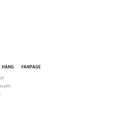
A HÀNG
FANPAGE
ật
huyển
ả