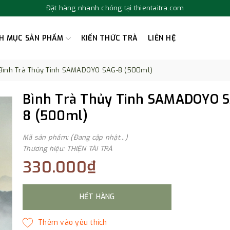
Đặt hàng nhanh chóng tại thientaitra.com
H MỤC SẢN PHẨM
KIẾN THỨC TRÀ
LIÊN HỆ
Bình Trà Thủy Tinh SAMADOYO SAG-8 (500ml)
Bình Trà Thủy Tinh SAMADOYO 
8 (500ml)
Mã sản phẩm: (Đang cập nhật...)
Thương hiệu: THIỆN TÀI TRÀ
330.000₫
HẾT HÀNG