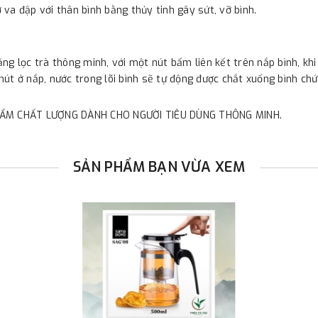
 va đập với thân bình bằng thủy tinh gây sứt, vỡ bình.
ăng lọc trà thông minh, với một nút bấm liên kết trên nắp bình, khi
nút ở nắp, nước trong lõi bình sẽ tự động được chắt xuống bình chứ
ẨM CHẤT LƯỢNG DÀNH CHO NGƯỜI TIÊU DÙNG THÔNG MINH.
SẢN PHẨM BẠN VỪA XEM