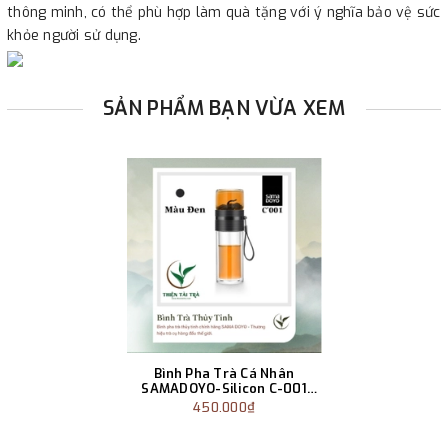
thông minh, có thể phù hợp làm quà tặng với ý nghĩa bảo vệ sức
khỏe người sử dụng.
SẢN PHẨM BẠN VỪA XEM
Bình Pha Trà Cá Nhân
SAMADOYO-Silicon C-001
(238ml)
450.000₫